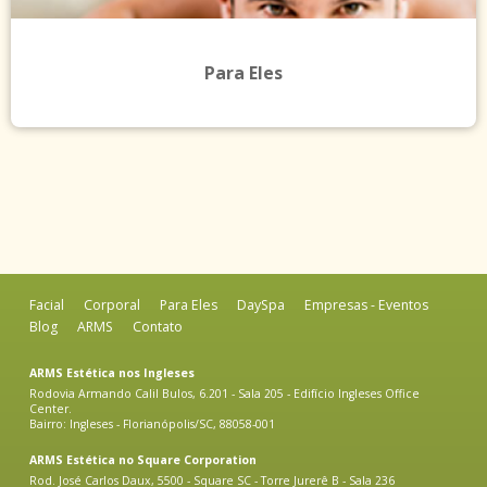
Para Eles
Facial
Corporal
Para Eles
DaySpa
Empresas - Eventos
Blog
ARMS
Contato
ARMS Estética nos Ingleses
Rodovia Armando Calil Bulos, 6.201 - Sala 205 - Edifício Ingleses Office
Center.
Bairro: Ingleses - Florianópolis/SC, 88058-001
ARMS Estética no Square Corporation
Rod. José Carlos Daux, 5500 - Square SC - Torre Jurerê B - Sala 236