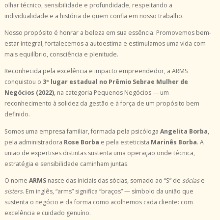
olhar técnico, sensibilidade e profundidade, respeitando a
individualidade e a história de quem confia em nosso trabalho.
Nosso propósito é honrar a beleza em sua essência. Promovemos bem-
estar integral, fortalecemos a autoestima e estimulamos uma vida com
mais equilíbrio, consciência e plenitude.
Reconhecida pela excelência e impacto empreendedor, a ARMS
conquistou o
3º lugar estadual no Prêmio Sebrae Mulher de
Negócios (2022)
, na categoria Pequenos Negócios — um
reconhecimento à solidez da gestão e à força de um propósito bem
definido.
Somos uma empresa familiar, formada pela psicóloga
Angelita Borba
,
pela administradora
Rose Borba
e pela esteticista
Marinês Borba
. A
união de expertises distintas sustenta uma operação onde técnica,
estratégia e sensibilidade caminham juntas.
O nome
ARMS
nasce das iniciais das sócias, somado ao “S” de
sócias
e
sisters
. Em inglês, “arms” significa “braços” — símbolo da união que
sustenta o negócio e da forma como acolhemos cada cliente: com
excelência e cuidado genuíno.