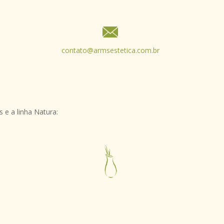
contato@armsestetica.com.br
 e a linha Natura: