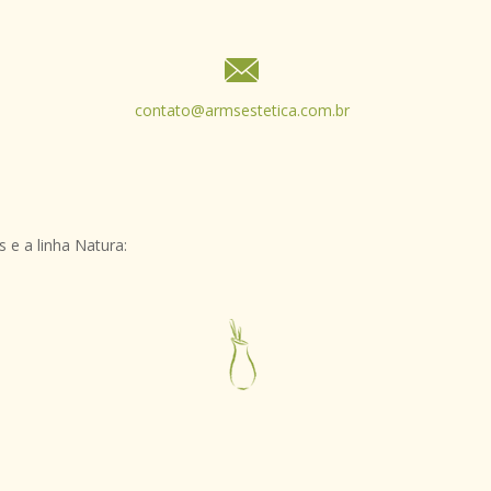
contato@armsestetica.com.br
 e a linha Natura: