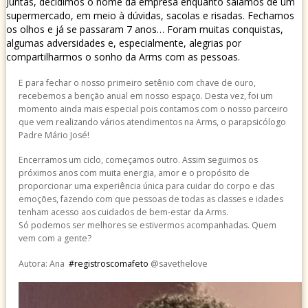
Juntas, decidimos o nome da empresa enquanto saíamos de um
supermercado, em meio à dúvidas, sacolas e risadas. Fechamos
os olhos e já se passaram 7 anos… Foram muitas conquistas,
algumas adversidades e, especialmente, alegrias por
compartilharmos o sonho da Arms com as pessoas.
E para fechar o nosso primeiro setênio com chave de ouro,
recebemos a benção anual em nosso espaço. Desta vez, foi um
momento ainda mais especial pois contamos com o nosso parceiro
que vem realizando vários atendimentos na Arms, o parapsicólogo
Padre Mário José!
Encerramos um ciclo, começamos outro. Assim seguimos os
próximos anos com muita energia, amor e o propósito de
proporcionar uma experiência única para cuidar do corpo e das
emoções, fazendo
com que pessoas de todas as classes e idades
tenham acesso aos cuidados de bem-estar da Arms.
Só podemos ser melhores se estivermos acompanhadas. Quem
vem com a gente?
Autora: Ana
#
registroscomafeto
@savethelove