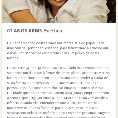
07 ANOS ARMS Estética
Há 7 anos o sonho de três irmãs finalmente saía do papel. Cada
uma com seu jeitinho foi essencial para transformar a Arms no que
é hoje. Por isso vamos dividir com vocês um pouco da nossa
história!
Desde criança Rose já despertava o seu lado mais empreendedor,
sonhando um dia estar à frente de um negócio. Quando viu Mari se
formar e transbordar o seu lado pisciano ao aprender a cuidar de
si, da família e das pessoas que estavam ao seu redor, logo
pensou: esse é o nosso caminh
o. No entanto, o sonho só virou
realidade quando as irmãs se uniram para, juntas, empreenderem
a Arms. É que a ligação entre a Rose, Mari e Angelita vem desde a
infância, quando elas entenderam que a única forma de se
manterem unidas era fazer um pacto. Assim, caso um dia se
separassem pelas circunstâncias, ainda estariam próximas. Angelita
fecha a tríade trazendo calma em meio aos desafios e é o braço