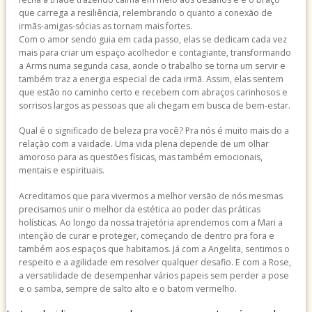
que carrega a resiliência, relembrando o quanto a conexão de
irmãs-amigas-sócias as tornam mais fortes.
Com o amor sendo guia em cada passo, elas se dedicam cada vez
mais para criar um espaço acolhedor e contagiante, transformando
a Arms numa segunda casa, aonde o trabalho se torna um servir e
também traz a energia especial de cada irmã. Assim, elas sentem
que estão no caminho certo e recebem com abraços carinhosos e
sorrisos largos as pessoas que ali chegam em busca de bem-estar.
Qual é o significado de beleza pra você? Pra nós é muito mais do a
relação com a vaidade. Uma vida plena depende de um olhar
amoroso para as questões físicas, mas também emocionais,
mentais e espirituais.
Acreditamos que para vivermos a melhor versão de nós mesmas
precisamos unir o melhor da estética ao poder das práticas
holísticas. Ao longo da nossa trajetória aprendemos com a Mari a
intenção de curar e proteger, começando de dentro pra fora e
tam
bém aos espaços que habitamos. Já com a Angelita, sentimos o
respeito e a agilidade em resolver qualquer desafio. E com a Rose,
a versatilidade de desempenhar vários papeis sem perder a pose
e o samba, sempre de salto alto e o batom vermelho.