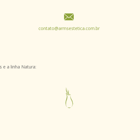
contato@armsestetica.com.br
 e a linha Natura: