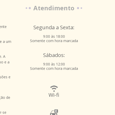
Atendimento
Segunda a Sexta:
ente
9:00 às 18:00
Somente com hora marcada
te a um
Sábados:
e. A
po e a
9:00 às 12:00
Somente com hora marcada
nsões e
Wi-fi
ção de
r-se