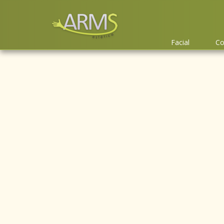
Facial
Co