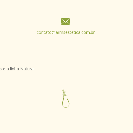
contato@armsestetica.com.br
 e a linha Natura: