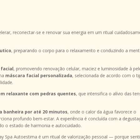
lerar, reconectar-se e renovar sua energia em um ritual cuidadosam
utico
, preparando o corpo para o relaxamento e conduzindo a men
 facial
, promovendo renovação celular, maciez e luminosidade à pel
uma
máscara facial personalizada
, selecionada de acordo com o ti
lidade.
m relaxante com pedras quentes
, que intensifica o alívio das te
a banheira por até 20 minutos
, onde o calor da água favorece o
rciona profundo bem-estar. A experiência é concluída com a degusta
do o estado de harmonia e autocuidado.
 Spa Autoestima é um ritual de valorização pessoal — porque senti