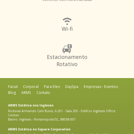
Wi-fi
Estacionamento
Rotativo
Facial
Corporal
Para Eles
DaySpa
Empresas - Eventos
Blog
ARMS
Contato
ARMS Estética nos Ingleses
Rodovia Armando Calil Bulos, 6.201 - Sala 205 - Edifício Ingleses Office
Center.
Bairro: Ingleses - Florianópolis/SC, 88058-001
ARMS Estética no Square Corporation